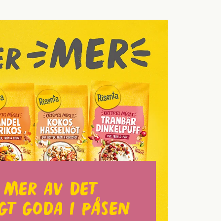
 Mer av det
gt goda i påsen