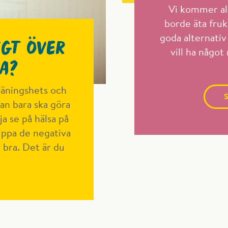
Vi kommer ald
borde äta fruk
goda alternativ
gt över
vill ha något
a?
träningshets och
S
an bara ska göra
ja se på hälsa på
kippa de negativa
 bra. Det är du