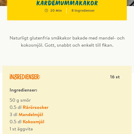
kardemummakakor
20 Min
8 Ingredienser
Naturligt glutenfria småkakor bakade med mandel- och
kokosmjöl. Gott, snabbt och enkelt till fikan.
Ingredienser:
16 st
Ingredienser:
50 g smör
0.5 dl
Rårörsocker
3 dl
Mandelmjöl
0.5 dl
Kokosmjöl
1 st äggvita